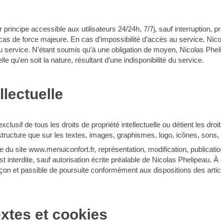
 principe accessible aux utilisateurs 24/24h, 7/7j, sauf interruption,
s de force majeure. En cas d’impossibilité d’accès au service, Nico
u service. N’étant soumis qu’à une obligation de moyen, Nicolas Pheli
 qu’en soit la nature, résultant d’une indisponibilité du service.
llectuelle
xclusif de tous les droits de propriété intellectuelle ou détient les dr
a structure que sur les textes, images, graphismes, logo, icônes, sons,
le du site www.menuiconfort.fr, représentation, modification, publication
 interdite, sauf autorisation écrite préalable de Nicolas Phelipeau. À 
çon et passible de poursuite conformément aux dispositions des artic
extes et cookies