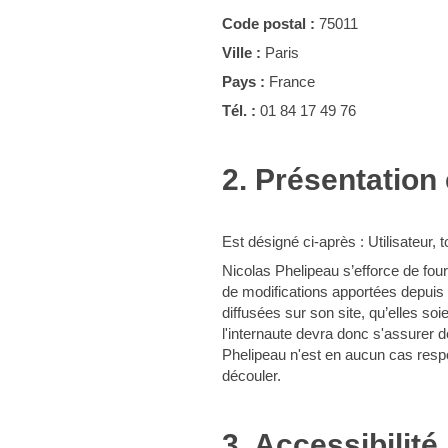
Code postal :
75011
Ville :
Paris
Pays :
France
Tél. :
01 84 17 49 76
2. Présentation 
Est désigné ci-après : Utilisateur,
Nicolas Phelipeau s’efforce de four
de modifications apportées depuis l
diffusées sur son site, qu’elles soi
l'internaute devra donc s'assurer de
Phelipeau n'est en aucun cas respons
découler.
3. Accessibilité