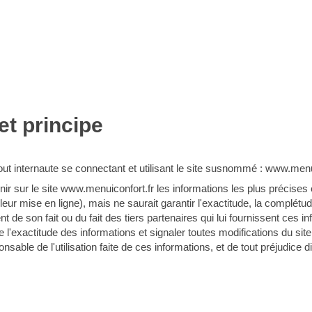
et principe
 tout internaute se connectant et utilisant le site susnommé : www.menu
nir sur le site www.menuiconfort.fr les informations les plus précises
eur mise en ligne), mais ne saurait garantir l'exactitude, la complétude
ent de son fait ou du fait des tiers partenaires qui lui fournissent ces
 l'exactitude des informations et signaler toutes modifications du site q
able de l'utilisation faite de ces informations, et de tout préjudice d