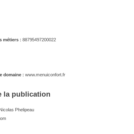
s métiers :
88795497200022
le domaine :
www.menuiconfort.fr
 la publication
Nicolas Phelipeau
com